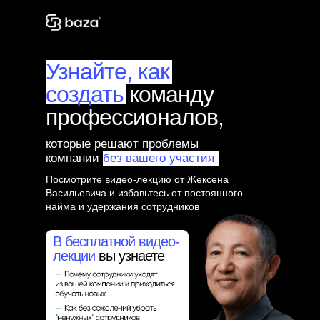
Узнайте, как
создать
команду
профессионалов,
которые решают проблемы
компании
без вашего участия
Посмотрите видео-лекцию от Жексена
Васильевича и избавьтесь от постоянного
найма и удержания сотрудников
В бесплатной видео-
лекции
вы узнаете