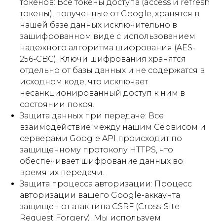
токенов: Все токены доступа (access и refresh
токены), полученные от Google, хранятся в
нашей базе данных исключительно в
зашифрованном виде с использованием
надежного алгоритма шифрования (AES-
256-CBC). Ключи шифрования хранятся
отдельно от базы данных и не содержатся в
исходном коде, что исключает
несанкционированный доступ к ним в
состоянии покоя.
Защита данных при передаче: Все
взаимодействие между нашим Сервисом и
серверами Google API происходит по
защищенному протоколу HTTPS, что
обеспечивает шифрование данных во
время их передачи.
Защита процесса авторизации: Процесс
авторизации вашего Google-аккаунта
защищен от атак типа CSRF (Cross-Site
Request Forgery). Мы используем