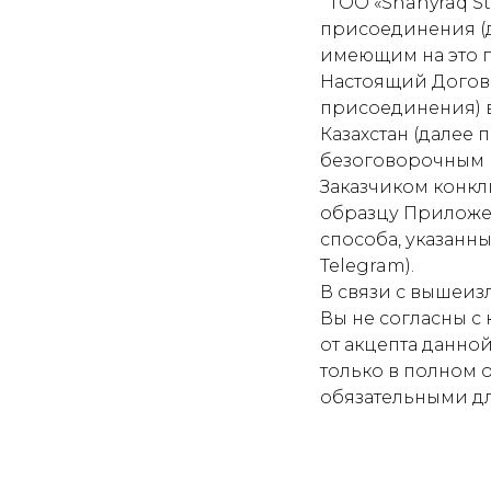
ТОО «Shanyraq St
присоединения (д
имеющим на это п
Настоящий Догово
присоединения) в
Казахстан (далее 
безоговорочным п
Заказчиком конкл
образцу Приложен
способа, указанн
Telegram).
В связи с вышеиз
Вы не согласны с
от акцепта данно
только в полном 
обязательными д