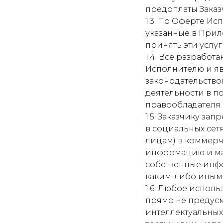
предоплаты Заказ
1.3. По Оферте Ис
указанные в Прило
принять эти услу
1.4. Все разрабо
Исполнителю и я
законодательство
деятельности в по
правообладателя
1.5. Заказчику за
в социальных сетя
лицам) в коммер
информацию и мат
собственные инф
каким-либо иным 
1.6. Любое испол
прямо не предус
интеллектуальных