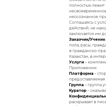
полностью лежит н
несвоевременное 
неосознанное пр
Соглашаясь с усл
действий, не нах
заключается им 
Заказчик/Ученик
пола, расы, граж
в гражданско-пра
Казахстан, в инт
Услуги
– комплекс
Приложении.
Платформа
– сто
предоставляемая 
Группа
– группа у
Куратор
– оказыв
Конфиденциальн
раскрывает в пис