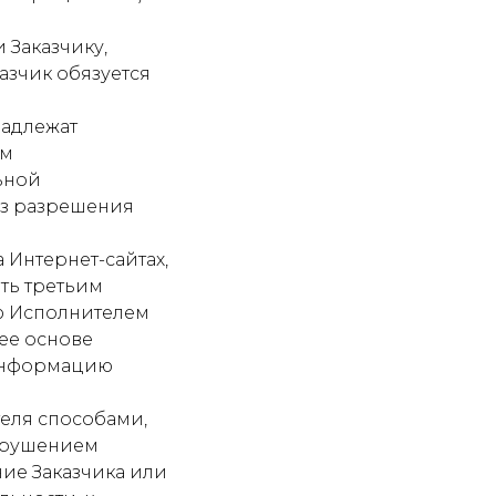
 Заказчику,
казчик обязуется
надлежат
им
ьной
без разрешения
а Интернет-сайтах,
ать третьим
ю Исполнителем
ее основе
 информацию
теля способами,
арушением
ие Заказчика или