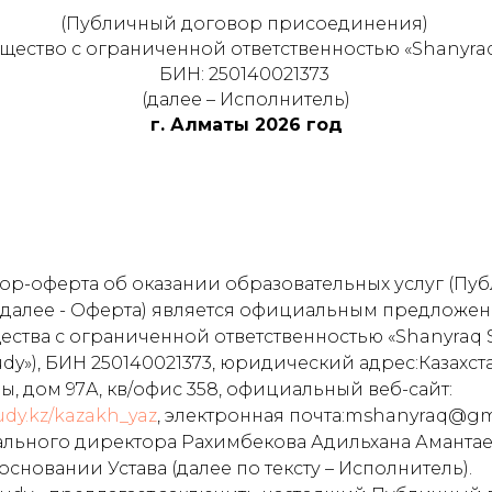
(Публичный договор присоединения)
щество с ограниченной ответственностью «Shanyraq
БИН: 250140021373
(далее – Исполнитель)
г. Алматы 2026 год
р-оферта об оказании образовательных услуг (Пу
далее - Оферта) является официальным предложен
ства с ограниченной ответственностью «Shanyraq 
dy»), БИН 250140021373, юридический адрес:Казахста
, дом 97А, кв/офис 358, официальный веб-сайт:
udy.kz/kazakh_yaz
, электронная почта:mshanyraq@gm
льного директора Рахимбекова Адильхана Амантае
сновании Устава (далее по тексту – Исполнитель).