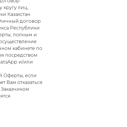
 договор
 кругу лиц,
ки Казахстан.
бличный договор
декса Республики
ферты, полным и
 осуществление
чном кабинете по
ля посредством
hatsApp и/или
й Оферты, если
ет Вам отказаться
 Заказчиком
ятся