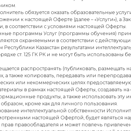
чиком.
полнитель обязуется оказать образовательные услуги
жении к настоящей Оферте (далее – «Услуги»), а За
ги, в соответствии с условиями настоящей Оферты.
танные программы Услуг (программы обучения) при
вляются охраняемыми в соответствии с действующ
м Республики Казахстан результатами интеллектуал
рядке ст. 125 ГК РК и не могут быть использованы 
прещается распространять (публиковать, размещать н
х, а также копировать, передавать или перепродав
ческих или некоммерческих целях предоставляему
ериалы в рамках настоящей Оферты, создавать на 
ормационные продукты, а также использовать эту
образом, кроме как для личного пользования.
ьзование интеллектуальной собственности Исполни
мотренными настоящей Офертой, будет являться н
 прав правообладателя и может повлечь привлечен