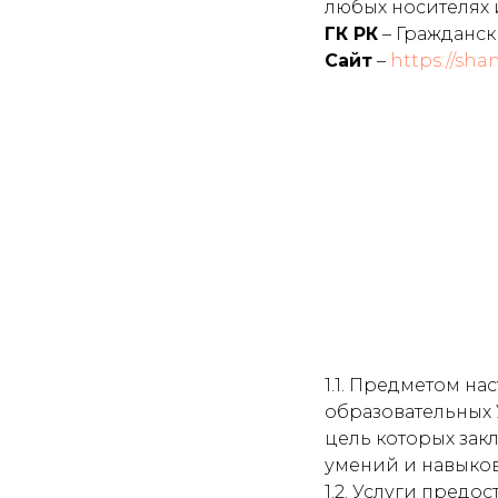
любых носителях
ГК РК
– Гражданск
Сайт
–
https://sha
1.1. Предметом н
образовательных 
цель которых зак
умений и навыко
1.2. Услуги предо