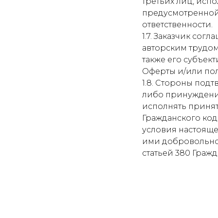
третьих лиц, исп
предусмотренной
ответственности.
1.7. Заказчик сог
авторским трудом
также его субъек
Оферты и/или пол
1.8. Стороны под
либо принуждения
исполнять приняты
Гражданского код
условия настояще
ими добровольно
статьей 380 Гражд