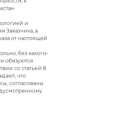
льности, к
хстан
хнологией и
м Заказчика, а
каза от настоящей
льно, без какого-
 и обязуются
твии со статьей 8
дают, что
сы, согласованы
едусмотренному