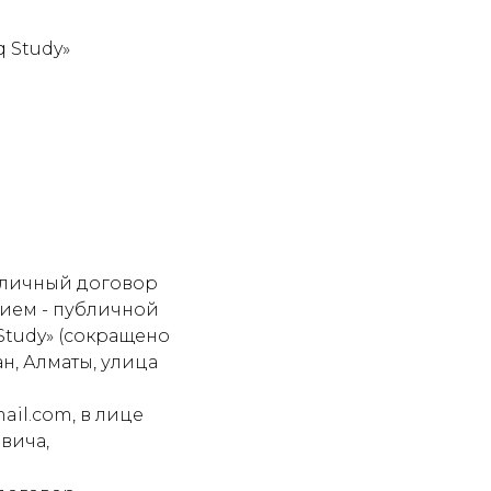
 Study»
бличный договор
ием - публичной
Study» (сокращено
н, Алматы, улица
ail.com, в лице
вича,