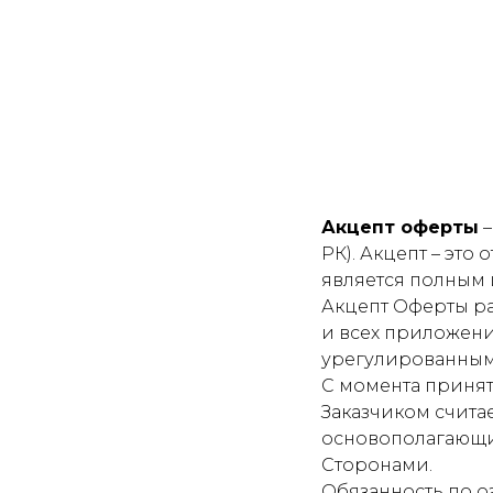
Акцепт оферты
–
РК). Акцепт – это
является полным
Акцепт Оферты ра
и всех приложений
урегулированным
С момента принят
Заказчиком счита
основополагающи
Сторонами.
Обязанность по 