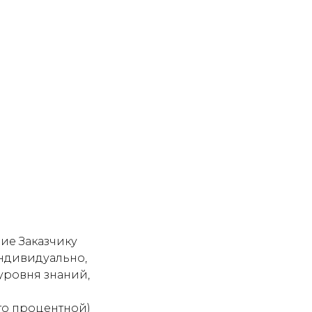
ие Заказчику
индивидуально,
уровня знаний,
Сто процентной)