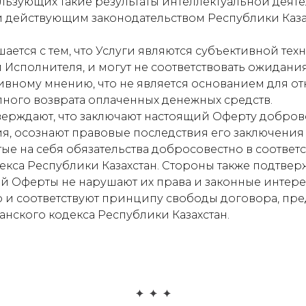
ользующих такие результаты интеллектуальной деяте
 действующим законодательством Республики Каза
лашается с тем, что Услуги являются субъективной те
 Исполнителя, и могут не соответствовать ожидания
тивному мнению, что не является основанием для от
ного возврата оплаченных денежных средств.
тверждают, что заключают настоящий Оферту доброво
, осознают правовые последствия его заключения
е на себя обязательства добросовестно в соответс
екса Республики Казахстан. Стороны также подтверж
й Оферты не нарушают их права и законные интере
 и соответствуют принципу свободы договора, пр
анского кодекса Республики Казахстан.