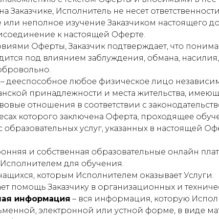
а Заказчике, Исполнитель не несет ответственности
или неполное изучение Заказчиком настоящего до
исоединение к настоящей Оферте.
овиями Оферты, Заказчик подтверждает, что понима
одится под влиянием заблуждения, обмана, насилия,
добровольно.
– дееспособное любое физическое лицо независимо
данской принадлежности и места жительства, имеющ
вовые отношения в соответствии с законодательст
ересах которого заключена Оферта, проходящее обуч
 образовательных услуг, указанных в настоящей Оф
ронняя и собственная образовательные онлайн пла
Исполнителем для обучения.
чащихся, которым Исполнителем оказывает Услуги.
ает помощь Заказчику в организационных и техниче
ая информация
– вся информация, которую Испол
ьменной, электронной или устной форме, в виде ма