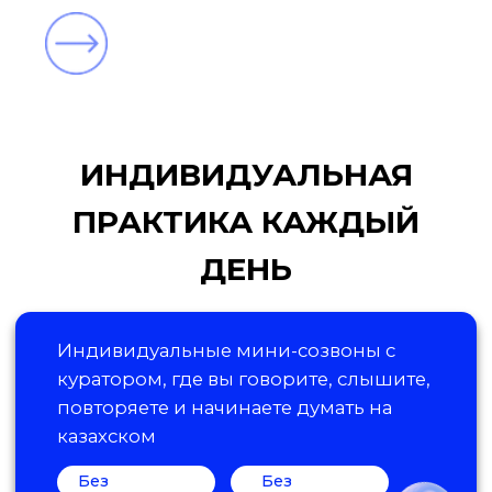
На каждом коротком созвоне вы
будете:
Тренировать разговорную речь
Учиться понимать без перевода
Применять язык в реальных
ситуациях (дома, на работе, с
друзьями)
Мы не грузим теорией - мы
прокачиваем практикой
ОСТАВЬТЕ ЗАЯВКУ
первый бесплатный пробный урок!
👇👇👇