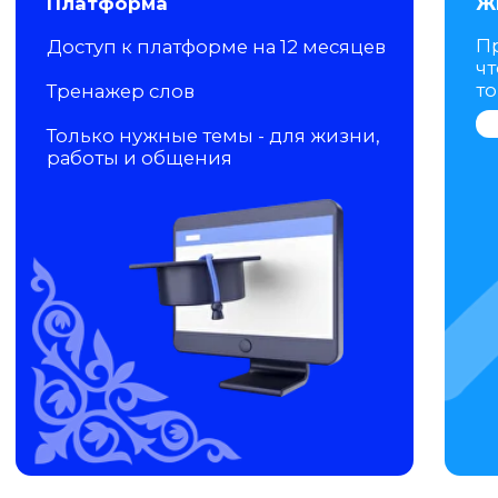
ИНДИВИДУАЛЬНАЯ
ПРАКТИКА КАЖДЫЙ
ДЕНЬ
Индивидуальные мини-созвоны с
куратором, где вы говорите, слышите,
повторяете и начинаете думать на
казахском
Без
Без
зубрежки
стресса