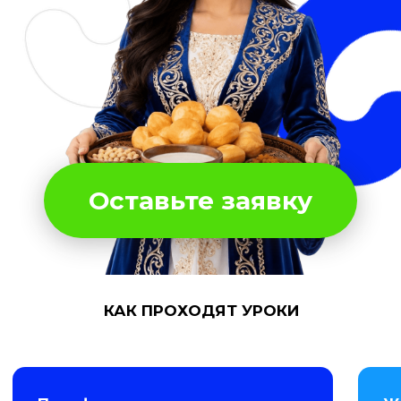
Оставьте заявку
Платформа
Живые созвоны
Практика с носителям
Доступ к платформе на 12 месяцев
чтобы вы разбирались
каждый
тонкостях
Тренажер слов
день
по 30 минут
Только нужные темы - для жизни,
работы и общения
КАК ПРОХОДЯТ УРОКИ