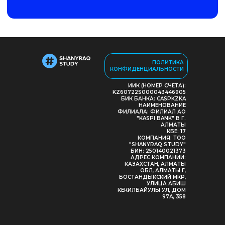
ПОЛИТИКА
КОНФИДЕНЦИАЛЬНОСТИ
ИИК (НОМЕР СЧЕТА):
KZ60722S000043446905
БИК БАНКА: CASPKZKA
НАИМЕНОВАНИЕ
ФИЛИАЛА: ФИЛИАЛ АО
"KASPI BANK" В Г.
АЛМАТЫ
КБЕ: 17
КОМПАНИЯ: ТОО
"SHANYRAQ STUDY"
БИН: 250140021373
АДРЕС КОМПАНИИ:
КАЗАХСТАН, АЛМАТЫ
ОБЛ, АЛМАТЫ Г,
БОСТАНДЫКСКИЙ МКР,
УЛИЦА АБИШ
КЕКИЛБАЙУЛЫ УЛ, ДОМ
97А, 358